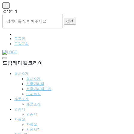
×
검색하기
검색
로그인
고객문의
드림케미칼코리아
회사소개
회사소개
전국대리점
전국대리점모집
오시는길
제품소개
제품소개
인증서
인증서
자료실
자료실
시공사진