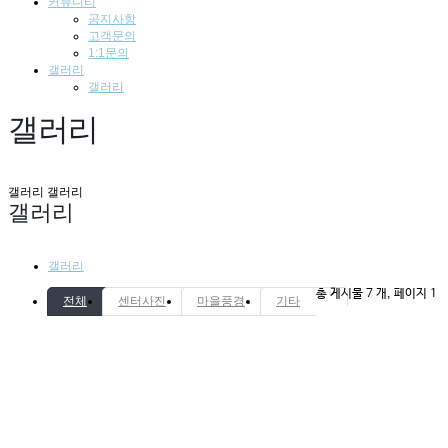
커뮤니티
공지사항
고객문의
1:1문의
갤러리
갤러리
갤러리
갤러리
갤러리
갤러리
갤러리
총 게시물 7 개, 페이지 1
전체
센터사진
마을풍경
기타
기타
dk-5