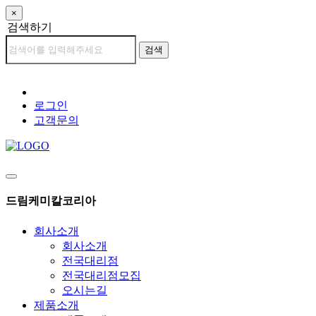
×
검색하기
검색
로그인
고객문의
드림케미칼코리아
회사소개
회사소개
전국대리점
전국대리점모집
오시는길
제품소개