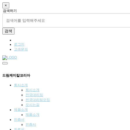
×
검색하기
검색
로그인
고객문의
드림케미칼코리아
회사소개
회사소개
전국대리점
전국대리점모집
오시는길
제품소개
제품소개
인증서
인증서
자료실