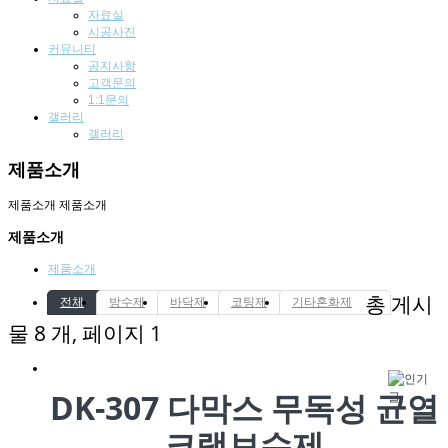
자료실
시공사진
커뮤니티
공지사항
고객문의
1:1문의
갤러리
갤러리
제품소개
제품소개
제품소개
제품소개
제품소개
총 게시
전체
방수제
바닥제
코팅제
기타혼화제
물 8 개, 페이지 1
DK-307 다막스 무독성 균열
크랙보수제