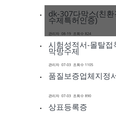
dk-307다막스(친
수제특허인증)
관리자
08-19
조회수 824
시험성적서-몰탈접
막방수제
관리자
07-03
조회수 1105
품질보증업체지정
관리자
07-03
조회수 890
상표등록증