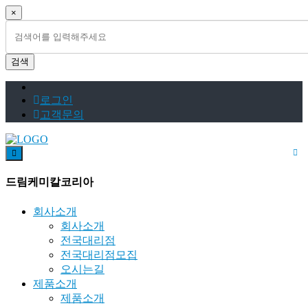
×
검
색
하
검색
기
로그인
고객문의
드림케미칼코리아
회사소개
회사소개
전국대리점
전국대리점모집
오시는길
제품소개
제품소개