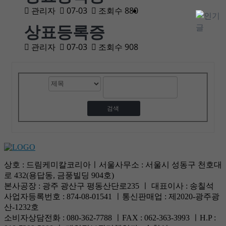
관리자
07-03
조회수 880
상표등록증
관리자
07-03
조회수 908
게
검
검
시
색
색
물
대
어
검
상
색
상호 : 드림케미칼코리아ㅣ서울사무소 : 서울시 성동구 천호대
로 432(용답동, 금풍빌딩 904호)
본사공장 : 광주 광산구 평동산단로235 ㅣ 대표이사 : 송칠석
사업자등록번호 : 874-08-01541 ㅣ통신판매업 : 제2020-광주광
산-1232호
소비자상담전화 : 080-362-7788 ㅣFAX : 062-363-3993 ㅣH.P :