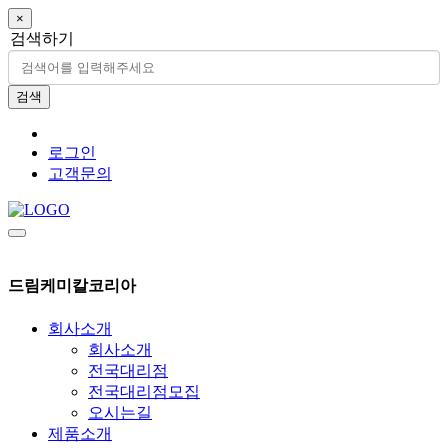
×
검색하기
검색
로그인
고객문의
드림케미칼코리아
회사소개
회사소개
전국대리점
전국대리점모집
오시는길
제품소개