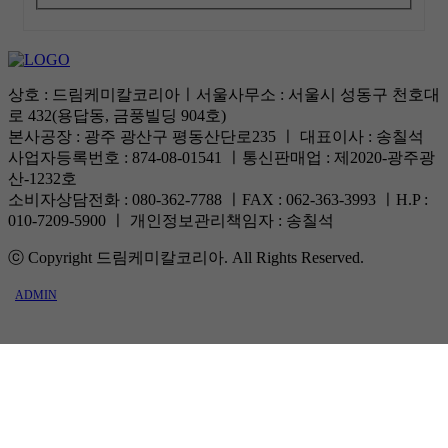
상호 : 드림케미칼코리아ㅣ서울사무소 : 서울시 성동구 천호대
로 432(용답동, 금풍빌딩 904호)
본사공장 : 광주 광산구 평동산단로235 ㅣ 대표이사 : 송칠석
사업자등록번호 : 874-08-01541 ㅣ통신판매업 : 제2020-광주광
산-1232호
소비자상담전화 : 080-362-7788 ㅣFAX : 062-363-3993 ㅣH.P :
010-7209-5900 ㅣ 개인정보관리책임자 : 송칠석
ⓒ Copyright 드림케미칼코리아. All Rights Reserved.
ADMIN