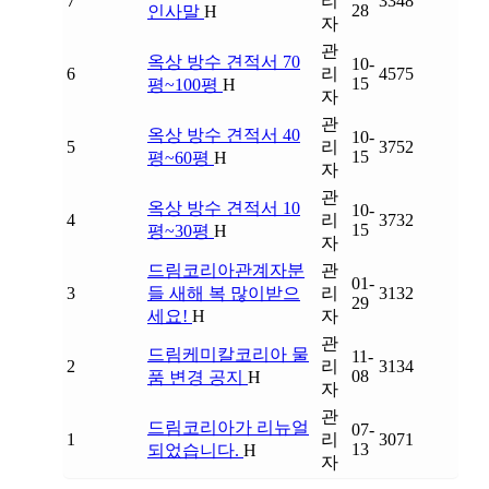
7
리
3348
28
인사말
H
자
관
옥상 방수 견적서 70
10-
6
리
4575
15
평~100평
H
자
관
옥상 방수 견적서 40
10-
5
리
3752
15
평~60평
H
자
관
옥상 방수 견적서 10
10-
4
리
3732
15
평~30평
H
자
드림코리아관계자분
관
01-
3
들 새해 복 많이받으
리
3132
29
세요!
H
자
관
드림케미칼코리아 물
11-
2
리
3134
08
품 변경 공지
H
자
관
드림코리아가 리뉴얼
07-
1
리
3071
13
되었습니다.
H
자