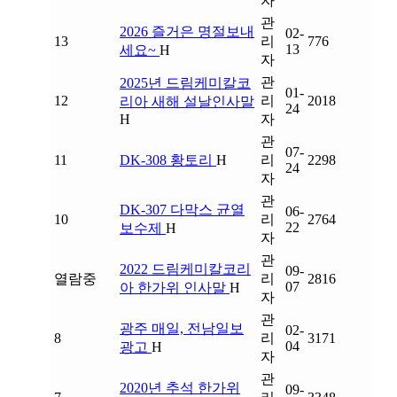
자
관
2026 즐거은 명절보내
02-
13
리
776
13
세요~
H
자
관
2025년 드림케미칼코
01-
12
리
2018
리아 새해 설날인사말
24
H
자
관
07-
11
DK-308 황토리
H
리
2298
24
자
관
DK-307 다막스 균열
06-
10
리
2764
22
보수제
H
자
관
2022 드림케미칼코리
09-
열람중
리
2816
07
아 한가위 인사말
H
자
관
광주 매일, 전남일보
02-
8
리
3171
04
광고
H
자
관
2020년 추석 한가위
09-