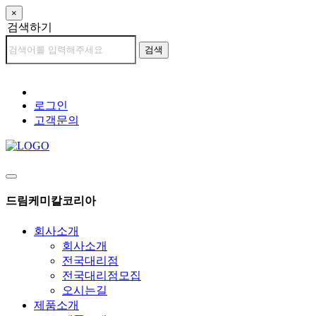
×
검색하기
검색
로그인
고객문의
드림케미칼코리아
회사소개
회사소개
전국대리점
전국대리점모집
오시는길
제품소개