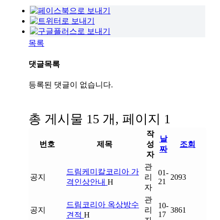
목록
댓글목록
등록된 댓글이 없습니다.
총 게시물 15 개, 페이지 1
작
날
번호
제목
성
조회
짜
자
관
드림케미칼코리아 가
01-
공지
리
2093
21
격인상안내
H
자
관
드림코리아 옥상방수
10-
공지
리
3861
17
견적
H