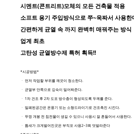
시멘트(콘트리트)모체의 모든 건축물 적용
소프트 용기 주입방식으로 쭈~욱짜서 사용한
간편하게 균열 속 까지 완벽히 매꿔주는 방식
업계 최초
고탄성 균열방수제 특허 획득!!
*시공방법*
ㆍ 먼저 작업할 부위를 깨끗이 청소한다.
ㆍ 균열부 안쪽으로 깊숙이 밀어짜준다.
ㆍ 1차 건조 후 2차 도포 방수층이 형성되도록 두께를 준다.
ㆍ 밀폐된공간은 온풍기 또는 소형드라이기로 건조촉진 시킨다.
ㆍ 뚜껑 개봉 전 침전물이 생길 수 있으니 사용시 잘 흔들어서 사용한다.
ㆍ 틈새가 크게벌어진곳은 부직포 사용2~3회 덧발라준다