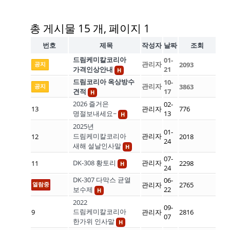
총 게시물 15 개, 페이지 1
번호
제목
작성자
날짜
조회
드림케미칼코리아
01-
관리자
공지
2093
가격인상안내
21
H
드림코리아 옥상방수
10-
관리자
공지
3863
견적
17
H
2026 즐거은
02-
13
관리자
776
명절보내세요~
13
H
2025년
01-
드림케미칼코리아
관리자
12
2018
24
새해 설날인사말
H
07-
DK-308 황토리
관리자
11
2298
H
24
DK-307 다막스 균열
06-
열람중
관리자
2765
보수제
22
H
2022
09-
드림케미칼코리아
9
관리자
2816
07
한가위 인사말
H