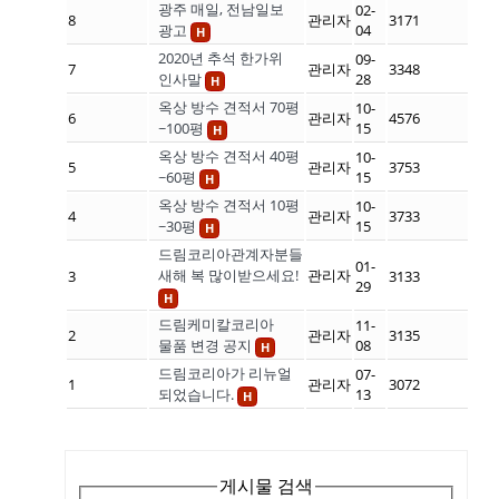
광주 매일, 전남일보
02-
8
관리자
3171
광고
04
H
2020년 추석 한가위
09-
7
관리자
3348
인사말
28
H
옥상 방수 견적서 70평
10-
6
관리자
4576
~100평
15
H
옥상 방수 견적서 40평
10-
5
관리자
3753
~60평
15
H
옥상 방수 견적서 10평
10-
4
관리자
3733
~30평
15
H
드림코리아관계자분들
01-
새해 복 많이받으세요!
관리자
3
3133
29
H
드림케미칼코리아
11-
2
관리자
3135
물품 변경 공지
08
H
드림코리아가 리뉴얼
07-
1
관리자
3072
되었습니다.
13
H
게시물 검색