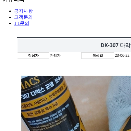
공지사항
고객문의
1:1문의
DK-307 다
작성자
관리자
작성일
23-06-22 