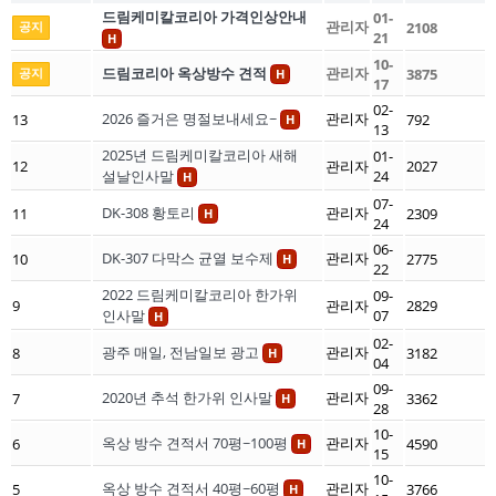
드림케미칼코리아 가격인상안내
01-
관리자
공지
2108
21
H
10-
드림코리아 옥상방수 견적
관리자
공지
3875
H
17
02-
2026 즐거은 명절보내세요~
관리자
13
792
H
13
2025년 드림케미칼코리아 새해
01-
12
관리자
2027
설날인사말
24
H
07-
DK-308 황토리
관리자
11
2309
H
24
06-
DK-307 다막스 균열 보수제
관리자
10
2775
H
22
2022 드림케미칼코리아 한가위
09-
9
관리자
2829
인사말
07
H
02-
광주 매일, 전남일보 광고
관리자
8
3182
H
04
09-
2020년 추석 한가위 인사말
관리자
7
3362
H
28
10-
옥상 방수 견적서 70평~100평
관리자
6
4590
H
15
10-
옥상 방수 견적서 40평~60평
관리자
5
3766
H