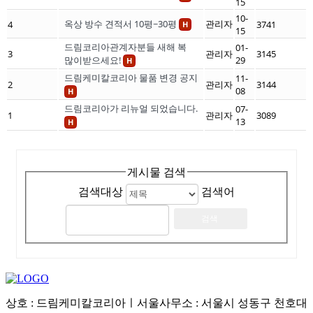
15
10-
옥상 방수 견적서 10평~30평
관리자
4
3741
H
15
드림코리아관계자분들 새해 복
01-
3
관리자
3145
많이받으세요!
29
H
드림케미칼코리아 물품 변경 공지
11-
2
관리자
3144
08
H
드림코리아가 리뉴얼 되었습니다.
07-
1
관리자
3089
13
H
게시물 검색
검색대상
검색어
상호 : 드림케미칼코리아ㅣ서울사무소 : 서울시 성동구 천호대