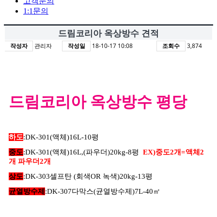
고객문의
1:1문의
드림코리아 옥상방수 견적
작성자
관리자
작성일
18-10-17 10:08
조회수
3,874
드림코리아 옥상방수 평당
하도
:DK-301(액체)16L-10평
중도
:DK-301(액체)16L,(파우더)20kg-8평
EX)중도2개=액체2
개 파우더2개
상도
:DK-303셀프탄 (회색OR 녹색)20kg-13평
균열방수제
:DK-307다막스(균열방수제)7L-40
㎡