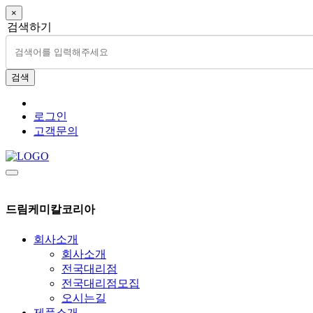
×
검색하기
검색
로그인
고객문의
드림케미칼코리아
회사소개
회사소개
전국대리점
전국대리점모집
오시는길
제품소개