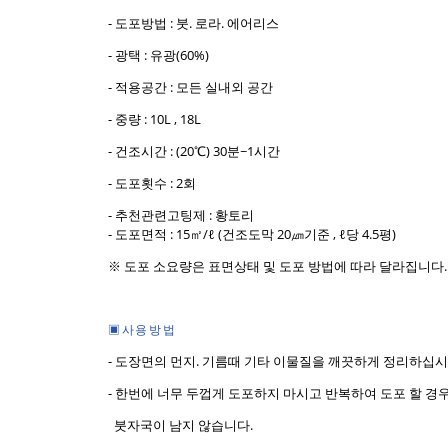
- 도포방법 : 붓. 로라. 에어리스
- 광택 : 유광(60%)
- 적용공간 : 모든 실내외 공간
- 중량 : 10L , 18L
- 건조시간 : (20℃) 30분~1시간
- 도포횟수 : 2회
- 추천관련고팅제 : 황토리
- 도포면적 : 15㎡/ℓ (건조도막 20㎛기준 , ℓ당 4.5평)
※ 도포 소요량은 표면상태 및 도포 방법에 따라 달라집니다
▣ 사 용 방 법
- 도장면의 먼지. 기름때 기타 이물질을 깨끗하게 정리하십시
- 한번에 너무 두껍게 도포하지 마시고 반복하여 도포 할 경
붓자국이 남지 않습니다.