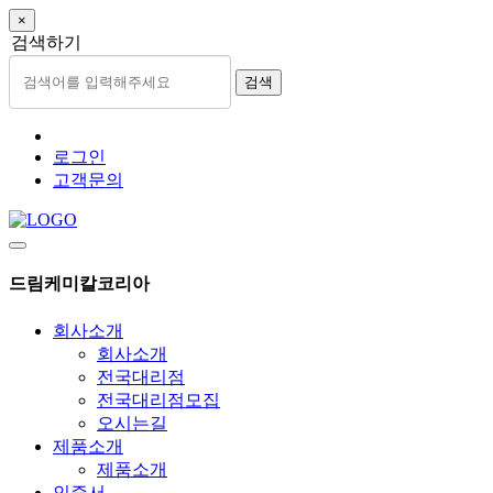
×
검색하기
검색
로그인
고객문의
드림케미칼코리아
회사소개
회사소개
전국대리점
전국대리점모집
오시는길
제품소개
제품소개
인증서