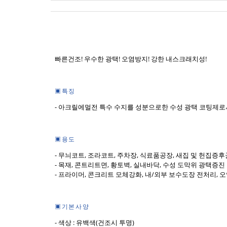
빠른건조! 우수한 광택! 오염방지! 강한 내스크래치성!
▣ 특 징
- 아크릴에멀전 특수 수지를 성분으로한 수성 광택 코팅제로
▣ 용 도
- 무늬코트, 조라코트, 주차장, 식료품공장, 새집 및 헌집증
- 목재, 콘트리트면, 황토벽, 실내바닥, 수성 도막위 광택증
- 프라이머, 콘크리트 모체강화, 내/외부 보수도장 전처리, 오염스
▣ 기 본 사 양
- 색상 : 유백색(건조시 투명)