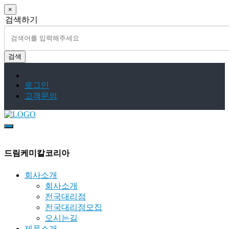
×
검색하기
검색
로그인
고객문의
드림케미칼코리아
회사소개
회사소개
전국대리점
전국대리점모집
오시는길
제품소개