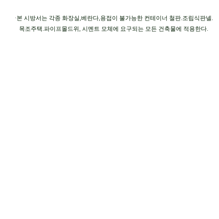
본 시방서는 각종 화장실
베란다
용접이 불가능한 컨테이너 철판
조립식판넬
·
,
,
.
.
목조주택
파이프몰드위
시멘트 모체에 요구되는 모든 건축물에 적용한다
.
,
.
​
▣
사 용 면적 및 용 량
규정 두께
한국산업규격표시인증
·
3m (
)
ℓ→
㎡
평
회 도포기준
2
2.5
(0.7
)2
ℓ→
㎡
평
회 도포기준
7
8
(2.5
)2
균열부 부직포 사용시
·
ℓ→
㎡
내외도포
회기준
2
12
(3
)
ℓ→
㎡
내외도포기준
회기준
7
40
(3
)
※
사용량은 시공면 공극에 따라 달라질 수 있습니다
.
▣
시 공 방 법
먼저 작업할 부위를 깨끗이 청소한다
·
.
원액으로
차도포 바닥상태에 따라 점도 조절
물
이내
·
1
(
) 5%
다막스 원액을 코너 수도배관 바닥에 도포한다
.
차 건조 후
차 도포 방수층이 형성되도록 두께를 준다
· 1
2
.
밀폐된 공간은 온풍기 또는 소형드라이기로 건조촉진 시킨다
·
.
뚜껑 개봉 후 침전물이 생길 수 있으니 핸드믹서기나 막대기로 잘 저어서 사용
·
▣
주 의 사 항