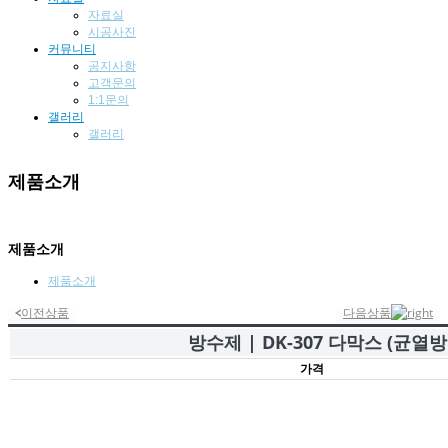
자료실
시공사진
커뮤니티
공지사항
고객문의
1:1문의
갤러리
갤러리
제품소개
제품소개
제품소개
제품소개
제품소개
이전상품
다음상품
방수제 | DK-307 다막스 (균열
가격