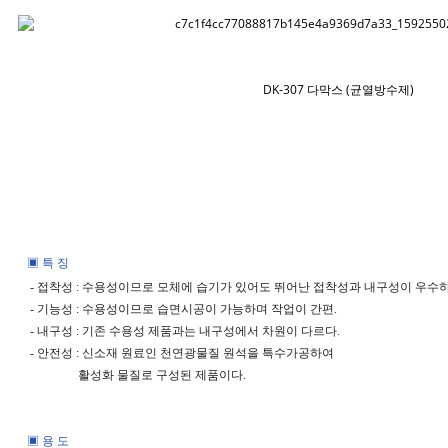
DK-307 다막스 (균열방수제)
▣
특 징
접착성
수용성이므로 모체에 습기가 있어도 뛰어난 접착성과 내구성이 우수
-
:
기능성
수용성이므로 습면시공이 가능하며 작업이 간편
-
:
.
내구성
기존 수용성 제품과는 내구성에서 차원이 다르다
-
:
.
안전성
신소재 원료인 천연광물질 원석을 특수가공하여
-
:
활성화 물질로 구성된
제품이다
.
▣
용 도